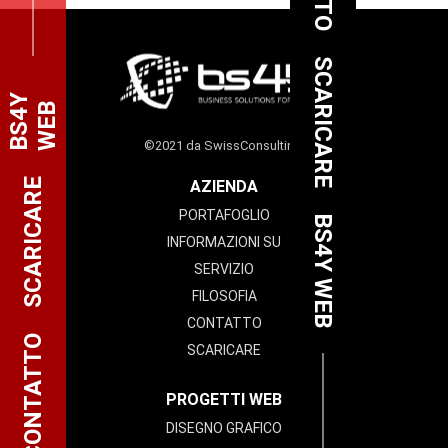
SCARICARE
B
S
4
Y
W
E
B
©2021 da SwissConsulting.
SCARICARE
AZIENDA
PORTAFOGLIO
BS4Y WEB
INFORMAZIONI SU
SERVIZIO
FILOSOFIA
CONTATTO
CONTATTO
SCARICARE
PROGETTI WEB
DISEGNO GRAFICO