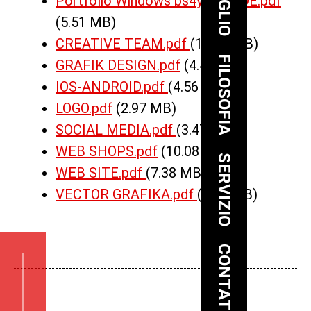
Portfolio Windows bs4y 2021 DE.pdf
(5.51 MB)
CREATIVE TEAM.pdf
(14.42 MB)
FILOSOFIA
GRAFIK DESIGN.pdf
(4.43 MB)
IOS-ANDROID.pdf
(4.56 MB)
LOGO.pdf
(2.97 MB)
SOCIAL MEDIA.pdf
(3.47 MB)
WEB SHOPS.pdf
(10.08 MB)
SERVIZIO
WEB SITE.pdf
(7.38 MB)
VECTOR GRAFIKA.pdf
(4.21 MB)
CONTATTO