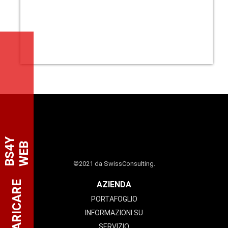
B
S
4
Y
W
E
B
©2021 da SwissConsulting.
SCARICARE
AZIENDA
PORTAFOGLIO
INFORMAZIONI SU
SERVIZIO