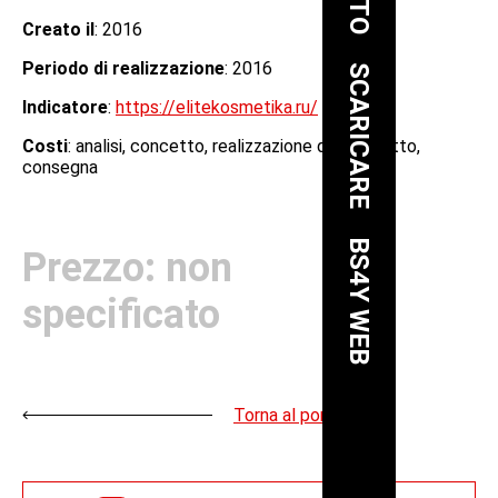
Creato il
: 2016
Periodo di realizzazione
: 2016
SCARICARE
Indicatore
:
https://elitekosmetika.ru/
Costi
: analisi, concetto, realizzazione del progetto,
consegna
BS4Y WEB
Prezzo: non
specificato
Torna al portfolio