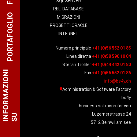
SQL SERVER
REL. DATABASE
PORTAFOGLIO
MIGRAZIONI
PROGETTI ORACLE
INTERNET
Numero principale
+41 (0)56 552 01 85
Linea diretta
+41 (0)58 590 10 04
Stefan Tröhler
+41 (0)44 442 01 80
I
N
F
O
R
M
A
Z
I
O
N
I
S
Fax
+41 (0)56 552 01 86
info@bs4y.ch
Administration & Software Factory
bs4y
business solutions for you
Luzernerstrasse 24
U
5712 Beinwil am see