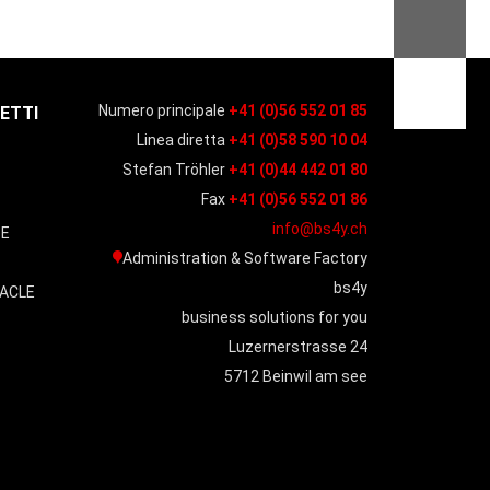
Numero principale
+41 (0)56 552 01 85
ETTI
Linea diretta
+41 (0)58 590 10 04
Stefan Tröhler
+41 (0)44 442 01 80
O
Fax
+41 (0)56 552 01 86
info@bs4y.ch
SE
Administration & Software Factory
bs4y
ACLE
business solutions for you
Luzernerstrasse 24
5712 Beinwil am see