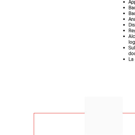
App
Ba
Ba
Ana
Dis
Reg
Alc
log
Sul
do
La 