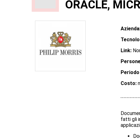
ORACLE, MICR
Azienda
Tecnolo
Link:
Non
Persone
Periodo
Costo:
n
Document
fatti gli
applicazi
Doc