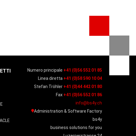
Numero principale
+41 (0)56 552 01 85
ETTI
Linea diretta
+41 (0)58 590 10 04
Stefan Tröhler
+41 (0)44 442 01 80
O
Fax
+41 (0)56 552 01 86
info@bs4y.ch
SE
Administration & Software Factory
bs4y
ACLE
business solutions for you
Luzernerstrasse 24