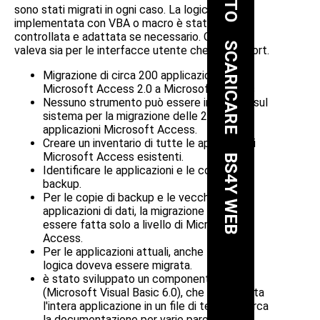
sono stati migrati in ogni caso. La logica
implementata con VBA o macro è stata
controllata e adattata se necessario. Questo
SCARICARE
valeva sia per le interfacce utente che per i report.
Migrazione di circa 200 applicazioni
Microsoft Access 2.0 a Microsoft Access
Nessuno strumento può essere installato sul
sistema per la migrazione delle 200
applicazioni Microsoft Access.
Creare un inventario di tutte le applicazioni
Microsoft Access esistenti.
BS4Y WEB
Identificare le applicazioni e le copie di
backup.
Per le copie di backup e le vecchie
applicazioni di dati, la migrazione doveva
essere fatta solo a livello di Microsoft
Access.
Per le applicazioni attuali, anche tutta la
logica doveva essere migrata.
è stato sviluppato un componente OCX
(Microsoft Visual Basic 6.0), che documenta
l'intera applicazione in un file di testo e cerca
la documentazione per varie parole chiave.