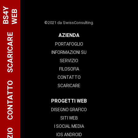
B
S
4
Y
W
E
B
©2021 da SwissConsulting.
SCARICARE
AZIENDA
PORTAFOGLIO
INFORMAZIONI SU
SERVIZIO
FILOSOFIA
CONTATTO
CONTATTO
SCARICARE
PROGETTI WEB
DISEGNO GRAFICO
SITI WEB
I SOCIAL MEDIA
IOS ANDROID