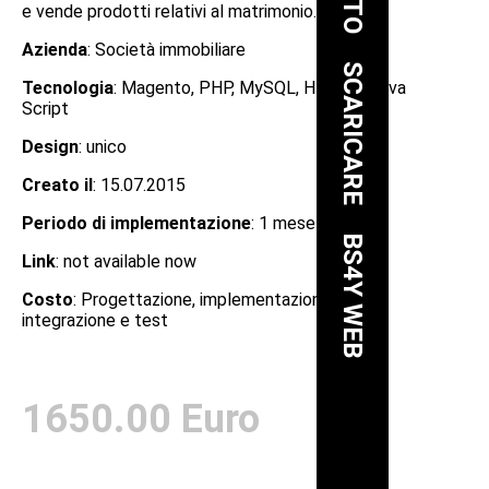
e vende prodotti relativi al matrimonio.
Azienda
: Società immobiliare
SCARICARE
Tecnologia
: Magento, PHP, MySQL, HTML4, Java
Script
Design
: unico
Creato il
: 15.07.2015
Periodo di implementazione
: 1 mese
BS4Y WEB
Link
: not available now
Costo
: Progettazione, implementazione,
integrazione e test
1650.00 Euro