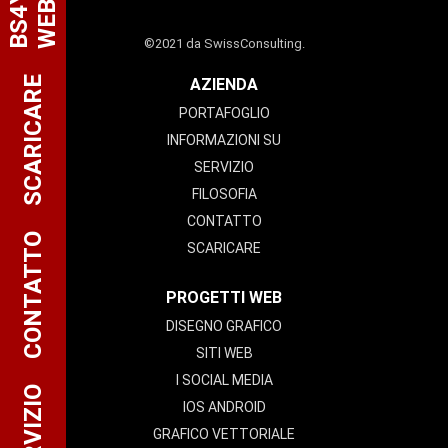
B
S
4
Y
W
E
B
©2021 da SwissConsulting.
SCARICARE
AZIENDA
PORTAFOGLIO
INFORMAZIONI SU
SERVIZIO
FILOSOFIA
CONTATTO
CONTATTO
SCARICARE
PROGETTI WEB
DISEGNO GRAFICO
SITI WEB
I SOCIAL MEDIA
SERVIZIO
IOS ANDROID
GRAFICO VETTORIALE