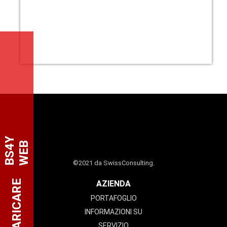
B
S
4
Y
W
E
B
©2021 da SwissConsulting.
SCARICARE
AZIENDA
PORTAFOGLIO
INFORMAZIONI SU
SERVIZIO