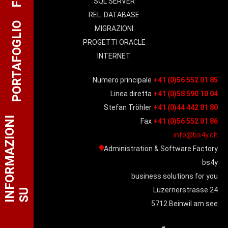
SQL SERVER
REL. DATABASE
PORTAFOGLIO
MIGRAZIONI
PROGETTI ORACLE
INTERNET
Numero principale
+41 (0)56 552 01 85
Linea diretta
+41 (0)58 590 10 04
Stefan Tröhler
+41 (0)44 442 01 80
I
N
F
O
R
M
A
Z
I
O
N
I
S
Fax
+41 (0)56 552 01 86
info@bs4y.ch
Administration & Software Factory
bs4y
business solutions for you
Luzernerstrasse 24
U
5712 Beinwil am see