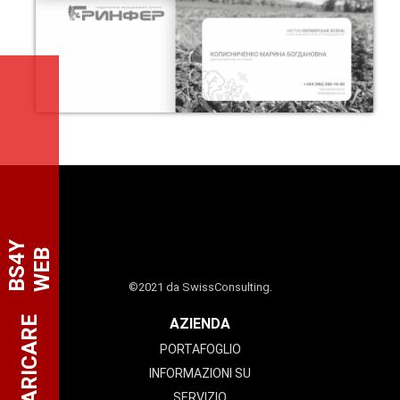
B
S
4
Y
W
E
B
©2021 da SwissConsulting.
SCARICARE
AZIENDA
PORTAFOGLIO
INFORMAZIONI SU
SERVIZIO