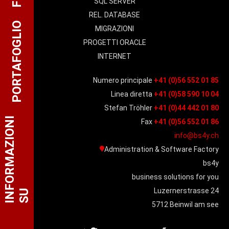
SQL SERVER
REL. DATABASE
PORTAFOGLIO
MIGRAZIONI
PROGETTI ORACLE
INTERNET
Numero principale
+41 (0)56 552 01 85
Linea diretta
+41 (0)58 590 10 04
Stefan Tröhler
+41 (0)44 442 01 80
I
N
F
O
R
M
A
Z
I
O
N
I
S
Fax
+41 (0)56 552 01 86
info@bs4y.ch
Administration & Software Factory
bs4y
business solutions for you
Luzernerstrasse 24
U
5712 Beinwil am see