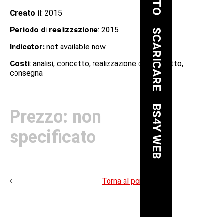
Creato il
: 2015
Periodo di realizzazione
: 2015
SCARICARE
Indicator:
not available now
Costi
: analisi, concetto, realizzazione del progetto,
consegna
BS4Y WEB
Prezzo: non
specificato
Torna al portfolio